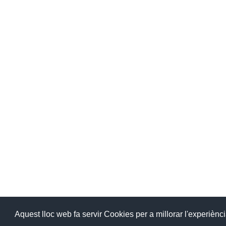
Aquest lloc web fa servir Cookies per a millorar l'experiènc
Desarrollo: 3W.PYME IDD SL - Internet para PY