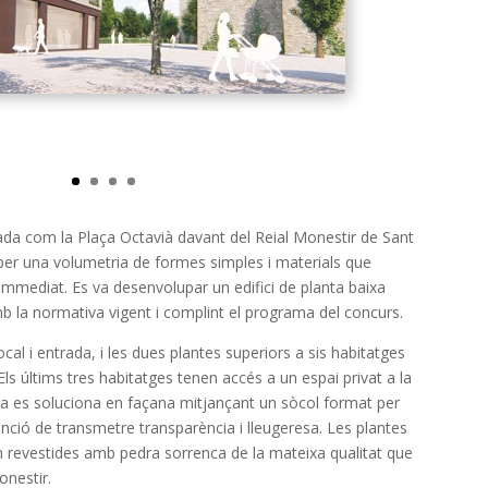
giada com la Plaça Octavià davant del Reial Monestir de Sant
 per una volumetria de formes simples i materials que
mmediat. Es va desenvolupar un edifici de planta baixa
b la normativa vigent i complint el programa del concurs.
ocal i entrada, i les dues plantes superiors a sis habitatges
 Els últims tres habitatges tenen accés a un espai privat a la
xa es soluciona en façana mitjançant un sòcol format per
enció de transmetre transparència i lleugeresa. Les plantes
n revestides amb pedra sorrenca de la mateixa qualitat que
onestir.