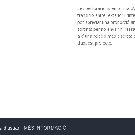
Les perforacions en forma d’
transició entre l’exterior i l’i
pot apreciar una proporció am
sortints per no envair ni ress
així una relació més discreta
d’aquest projecte.
ia d'usuari.
MÉS INFORMACIÓ
MEs, Profesionales y Autónomos © Fuster Freixa Arquitectes. Todos 