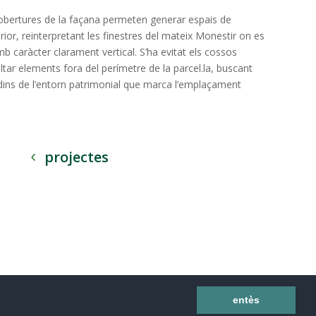
obertures de la façana permeten generar espais de
nterior, reinterpretant les finestres del mateix Monestir on es
b caràcter clarament vertical. S’ha evitat els cossos
altar elements fora del perímetre de la parcel.la, buscant
 dins de l’entorn patrimonial que marca l’emplaçament
projectes
entès
los derechos reservados